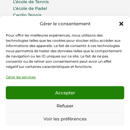
L’école de Tennis
L’école de Padel
Cardio Tennis
Gérer le consentement
Compétitions par équipes
Compétitions indeviduelles
Pour offrir les meilleures expériences, nous utilisons des
Compétitions Padel
technologies telles que les cookies pour stocker et/ou accéder aux
informations des appareils. Le fait de consentir à ces technologies
La vie du Club
nous permettra de traiter des données telles que le comportement
de navigation ou les ID uniques sur ce site. Le fait de ne pas
Contact
consentir ou de retirer son consentement peut avoir un effet
négatif sur certaines caractéristiques et fonctions.
Gérer les services
Accepter
Mentions légales et conditions générales
Refuser
d’utilisation
– ©2025 – tous droits réservés – TC
Gien
Voir les préférences