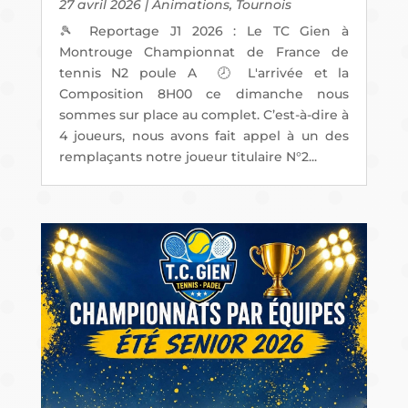
27 avril 2026
|
Animations
,
Tournois
🎾 Reportage J1 2026 : Le TC Gien à
Montrouge Championnat de France de
tennis N2 poule A 🕗 L'arrivée et la
Composition 8H00 ce dimanche nous
sommes sur place au complet. C’est-à-dire à
4 joueurs, nous avons fait appel à un des
remplaçants notre joueur titulaire N°2...