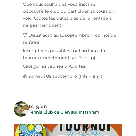
Que vous souhaitiez vous inscrire,
découvrir le club ou participer au tournoi,
voici toutes les dates clés de la rentrée à
ne pas manquer :
🏆 Du 29 août au 12 septembre : Tournoi de
rentrée
Inscriptions possibles tout au long du
tournoi (directement sur Ten'Up).
Catégories Jeunes & Adultes.
🎪 Samedi 05 septembre (14h - 18h) :
Forum des
...
See More
Photo
View on Facebook
·
Share
tc_gien
Tennis Club de Gien sur Instagram
Tennis Club de Gien
3 weeks ago