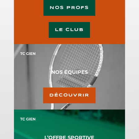
NOS PROFS
View on Facebook
·
Share
LE CLUB
TC GIEN
NOS ÉQUIPES
DÉCOUVRIR
TC GIEN
L’OFFRE SPORTIVE