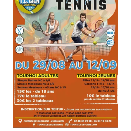
🎾 TOURNOI PADEL P500 – TC GIEN ! ⚡
Le niveau monte d'un cran au Tennis Club
de Gien ! Sortez vos meilleures raquettes,
le P500 OPEN débarque pour une journée
qui s'annonce intense et ultra-conviviale !
Que vous veniez pour la gagne ou pour le
plaisir du beau jeu, ce tournoi est ouvert à
tous.
📝 Les infos clés :
Date : Dimanche 19 juillet 📅
Formule : P500 OPEN (Ouvert à tous) 🏆
Lieu : Tennis Club
...
See More
Photo
View on Facebook
·
Share
Tennis Club de Gien